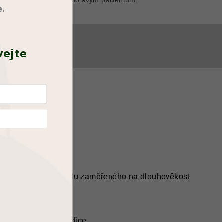
nebo svým pacientům.
e.
vejte
duktu
é snídaně
m stravovacího okna
odporu životního stylu zaměřeného na dlouhověkost
svalů a tělesné kondice