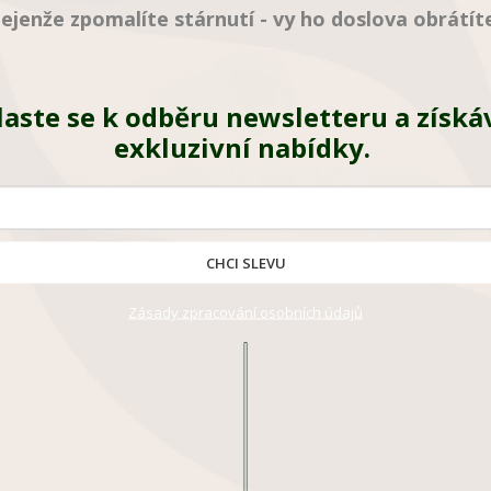
ejenže zpomalíte stárnutí - vy ho doslova obrátít
laste se k odběru newsletteru a získá
Popis
exkluzivní nabídky.
Detailní popis pro
Lze užívat:
CHCI SLEVU
Zásady zpracování osobních údajů
po fyzické aktivitě
jako součást zdrav
jako svačinu běhe
jako proteinovou p
Benefity:
Optimální podpora 