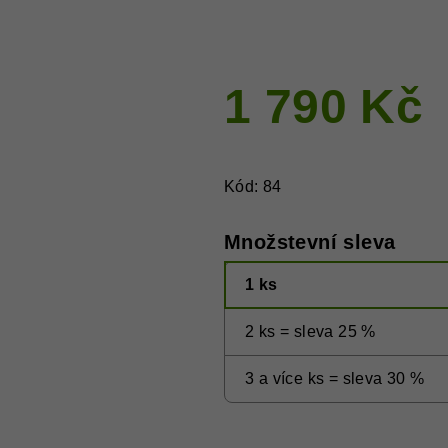
1 790 Kč
Měrná
cena:
Kód:
84
Množstevní sleva
1 ks
2 ks = sleva 25 %
3 a více ks = sleva 30 %