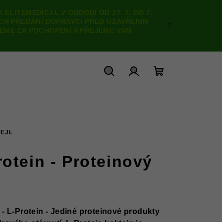
ELITEMEDICAL V OBDOBÍ OD 27. 7. DO 7.
ICH PŘEDÁNÍ DOPRAVCI PŘED UZAVŘENÍM
JEME ZA POCHOPENÍ A PŘEJEME VÁM
Hledat
Přihlášení
Nákupní
košík
TEJL
otein - Proteinový
 -
L-Protein - J
ediné proteinové produkty