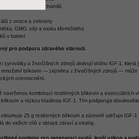
vin, nízký obsah sacharidů
rálů z ovoce a zeleniny
mléka, GMO, sóji a oxidu křemičitého
ků v balení
ený pro podporu zdravého stárnutí.
i syrovátky a živočišných zdrojů aktivují dráhu IGF-1, která
ožství bílkovin — zejména z živočišných zdrojů — může uryc
nických onemocnění.
 navrženou kombinaci rostlinných bílkovin a esenciálních vit
ílkovin a nízkou hladinou IGF-1. Tím podporuje dlouhověkost
obsahuje 25 g rostlinných bílkovin a zároveň udržuje IGF-1
 do vašich cílů v oblasti zdraví a vitality.
ostlinné proteiny pro regeneraci svalů, lepší výkon a po