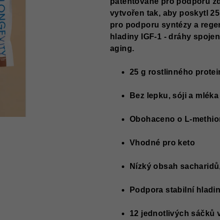
patentované pro podporu zd
vytvořen tak, aby poskytl 2
pro podporu syntézy a regen
hladiny IGF‑1 - dráhy spoje
aging.
25 g rostlinného prote
Bez lepku, sóji a mléka
Obohaceno o L‑methio
Vhodné pro keto
Nízký obsah sacharidů
Podpora stabilní hladin
12 jednotlivých sáčků v