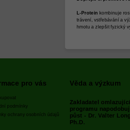
L-Protein
kombinuje rostl
trávení, vstřebávání a 
hmotu a zlepšit fyzický 
rmace pro vás
Věda a výzkum
kupovat
Zakladatel omlazujíc
dní podmínky
programu napodobuj
ky ochrany osobních údajů
půst - Dr. Valter Lon
Ph.D.