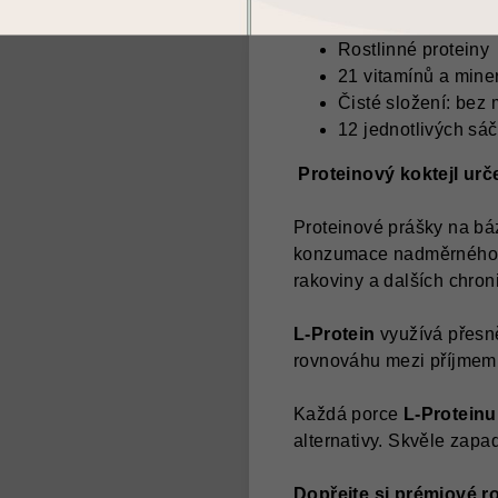
Vysoký obsah bílko
Rostlinné proteiny
21 vitamínů a mine
Čisté složení: bez 
12 jednotlivých sáč
Proteinový koktejl urč
Proteinové prášky na báz
konzumace nadměrného mn
rakoviny a dalších chro
L-Protein
využívá přesně
rovnováhu mezi příjmem b
Každá porce
L-Proteinu
alternativy. Skvěle zapadá
Dopřejte si prémiové r