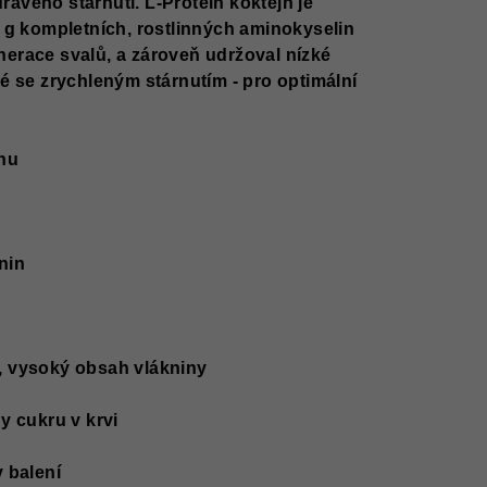
ravého stárnutí.
L‑Protein koktejn je
5 g kompletních, rostlinných aminokyselin
erace svalů, a zároveň udržoval nízké
né se zrychleným stárnutím - pro optimální
inu
nin
, vysoký obsah vlákniny
y cukru v krvi
 balení