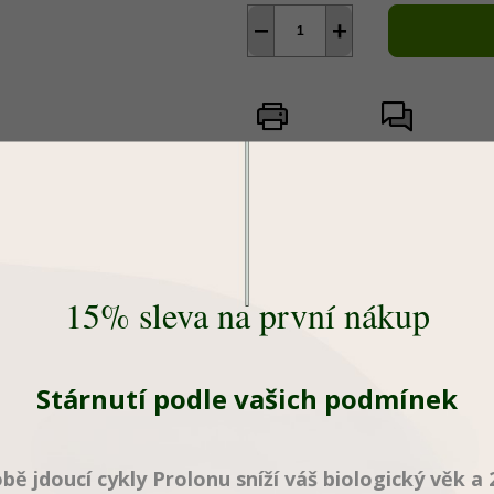
−
+
Tisk
Zeptat se
15% sleva na první nákup
Stárnutí podle vašich podmínek
1 M+ uživatelů
ProLon prodal přes 1 milion k
obě jdoucí cykly Prolonu sníží váš biologický věk a 
otevření první pobočky roku 