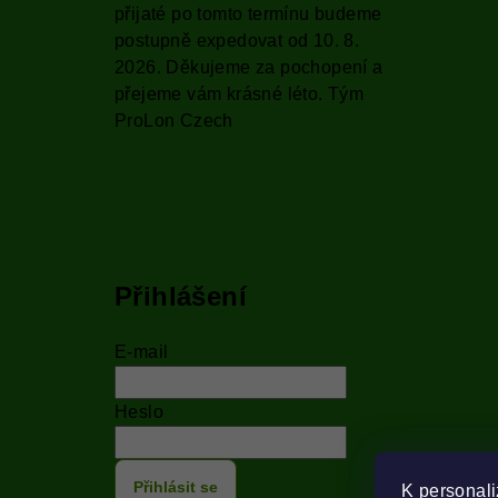
přijaté po tomto termínu budeme
postupně expedovat od 10. 8.
2026. Děkujeme za pochopení a
přejeme vám krásné léto. Tým
ProLon Czech
Přihlášení
E-mail
Heslo
Přihlásit se
K personali