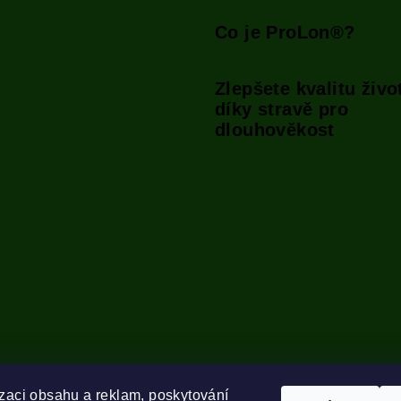
Co je ProLon®?
Zlepšete kvalitu živo
díky stravě pro
dlouhověkost
zaci obsahu a reklam, poskytování