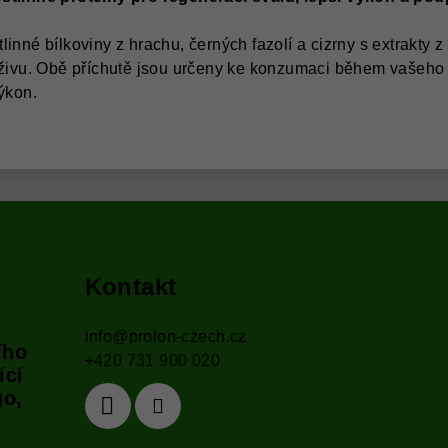
inné bílkoviny z hrachu, černých fazolí a cizrny s extrakty z
výživu. Obě příchutě jsou určeny ke konzumaci během vašeho
výkon.
Kontakt
info
@
prolon-czech.cz
ího
+420 731 900 020
ící
go,