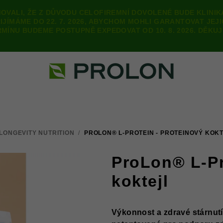
OVALI, ŽE Z DŮVODU CELOFIREMNÍ DOVOLENÉ BUDE KLINIKA 
IJÍMÁME DO 22. 7. 2026, ABYCHOM MOHLI GARANTOVAT JEJ
RMÍNU BUDEME POSTUPNĚ EXPEDOVAT OD 10. 8. 2026. DĚKU
LONGEVITY NUTRITION
/
PROLON® L-PROTEIN - PROTEINOVÝ KOK
ProLon® L-Pr
koktejl
Výkonnost a zdravé stárnutí